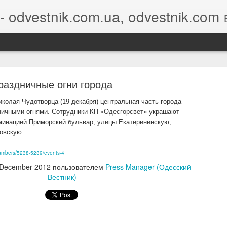
- odvestnik.com.ua, odvestnik.com
Бло
раздничные огни города
иколая Чудотворца (19 декабря) центральная часть города
ничными огнями. Сотрудники КП «Одесгорсвет» украшают
инацией Приморский бульвар, улицы Екатерининскую,
совскую.
ey Nikolayev's invitation is awaiting your response
numbers/5238-5239/events-4
 December 2012
пользователем
Press Manager (Одесский
Вестник)
ey Nikolayev
would like to connect on LinkedIn. How would you like 
ond?