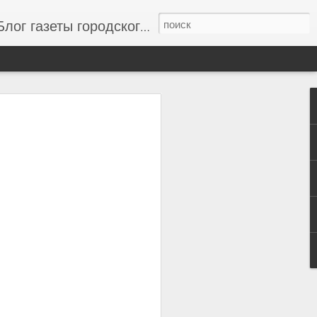
г газеты городского совета "Одесский вестник", новости одессы, новости одессы сегодня, свежие новости Одессы и области, новости дня
to