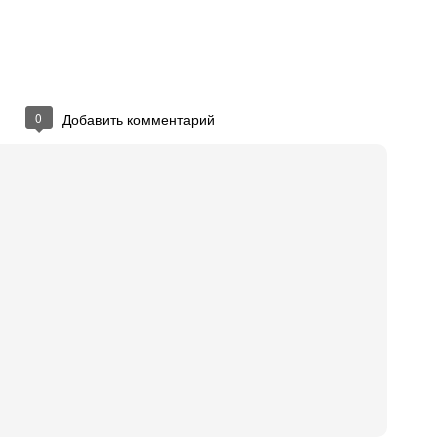
gey Nikolayev
em administrator at Aiva
nfirm you know Sergey
0
Добавить комментарий
Unsubscribe
ceiving Reminder emails for pending invitations.
nkedIn Corporation. 2029 Stierlin Ct. Mountain View, CA 94043, USA
иковано
17th March 2014
пользователем
Press Manager (Одесский В
0
Добавить комментарий