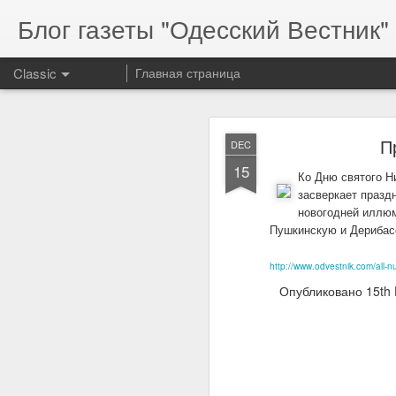
Блог газеты "Одесский Вестник" 
Classic
Главная страница
П
DEC
15
Ко Дню святого Н
засверкает празд
новогодней иллюм
Пушкинскую и Дериба
Serg
MAR
17
http://www.odvestnik.com/all-
Опубликовано
15th
Serg
resp