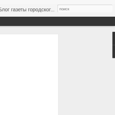
г газеты городского совета "Одесский вестник", новости одессы, новости одессы сегодня, свежие новости Одессы и области, новости дня
to