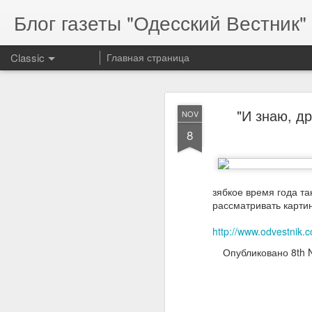
Блог газеты "Одесский Вестник" 
Classic
Главная страница
"И знаю, др
NOV
8
Serg
MAR
зябкое время года т
17
рассматривать карти
http://www.odvestnik.
Опубликовано
8th 
Serg
resp