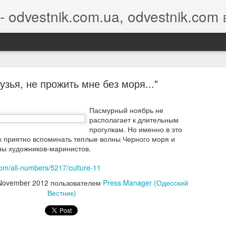
- odvestnik.com.ua, odvestnik.com
Бло
узья, не прожить мне без моря..."
Пасмурный ноябрь не
располагает к длительным
прогулкам. Но именно в это
ey Nikolayev's invitation is awaiting your response
ак приятно вспоминать теплые волны Черного моря и
ны художников-маринистов.
com/all-numbers/5217/culture-11
November 2012
пользователем
Press Manager (Одесский
Вестник)
ey Nikolayev
would like to connect on LinkedIn. How would you like 
ond?