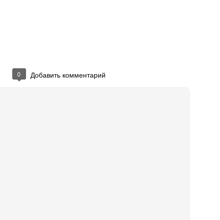
gey Nikolayev
em administrator at Aiva
nfirm you know Sergey
Unsubscribe
ceiving Reminder emails for pending invitations.
0
Добавить комментарий
nkedIn Corporation. 2029 Stierlin Ct. Mountain View, CA 94043, USA
иковано
17th March 2014
пользователем
Press Manager (Одесский В
0
Добавить комментарий