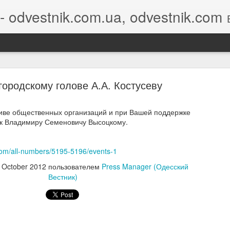
- odvestnik.com.ua, odvestnik.com
Бло
городскому голове А.А. Костусеву
иве общественных организаций и при Вашей поддержке
ик Владимиру Семеновичу Высоцкому.
ey Nikolayev's invitation is awaiting your response
com/all-numbers/5195-5196/events-1
 October 2012
пользователем
Press Manager (Одесский
Вестник)
ey Nikolayev
would like to connect on LinkedIn. How would you like 
ond?