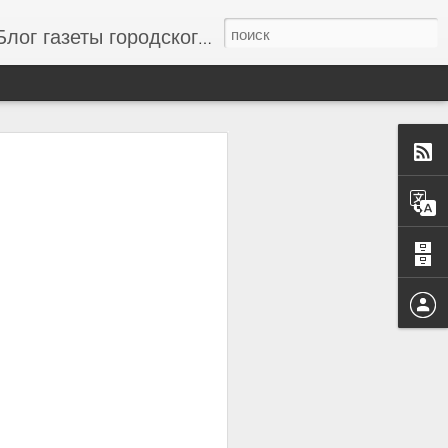
г газеты городского совета "Одесский вестник", новости одессы, новости одессы сегодня, свежие новости Одессы и области, новости дня
to