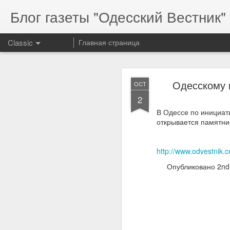
Блог газеты "Одесский Вестник" 
Classic
Главная страница
Одесскому 
OCT
2
В Одессе по инициат
открывается памятн
Serg
MAR
17
http://www.odvestnik.
Опубликовано
2nd
Serg
resp