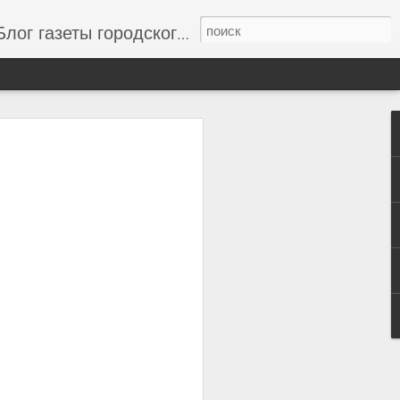
г газеты городского совета "Одесский вестник", новости одессы, новости одессы сегодня, свежие новости Одессы и области, новости дня
to