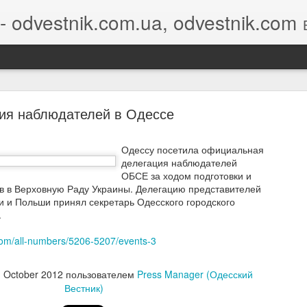
- odvestnik.com.ua, odvestnik.com
Бло
ия наблюдателей в Одессе
Одессу посетила официальная
делегация наблюдателей
ОБСЕ за ходом подготовки и
ey Nikolayev's invitation is awaiting your response
 в Верховную Раду Украины. Делегацию представителей
 и Польши принял секретарь Одесского городского
.
com/all-numbers/5206-5207/events-3
ey Nikolayev
would like to connect on LinkedIn. How would you like 
h October 2012
пользователем
Press Manager (Одесский
ond?
Вестник)