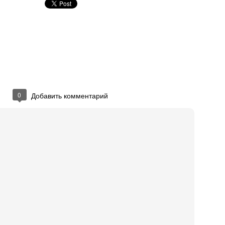
gey Nikolayev
em administrator at Aiva
nfirm you know Sergey
Unsubscribe
ceiving Reminder emails for pending invitations.
nkedIn Corporation. 2029 Stierlin Ct. Mountain View, CA 94043, USA
0
Добавить комментарий
иковано
17th March 2014
пользователем
Press Manager (Одесский В
0
Добавить комментарий