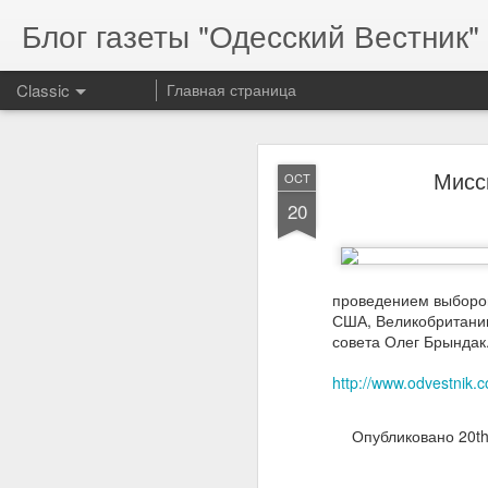
Блог газеты "Одесский Вестник" 
Classic
Главная страница
Мисс
OCT
20
Serg
MAR
проведением выборов
17
США, Великобритании
совета Олег Брындак
http://www.odvestnik.
Serg
Опубликовано
20t
resp