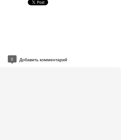
gey Nikolayev
em administrator at Aiva
nfirm you know Sergey
Unsubscribe
ceiving Reminder emails for pending invitations.
nkedIn Corporation. 2029 Stierlin Ct. Mountain View, CA 94043, USA
0
Добавить комментарий
иковано
17th March 2014
пользователем
Press Manager (Одесский В
0
Добавить комментарий