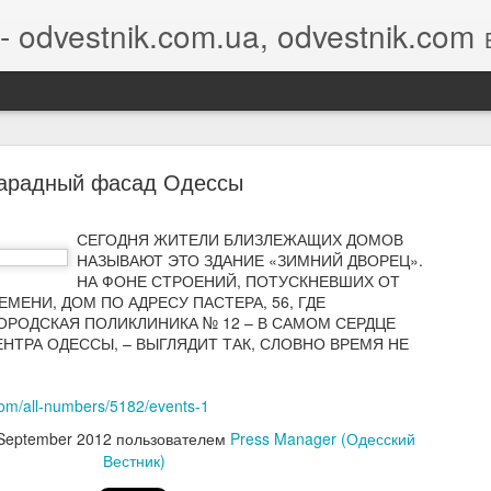
- odvestnik.com.ua, odvestnik.com
Бло
арадный фасад Одессы
СЕГОДНЯ ЖИТЕЛИ БЛИЗЛЕЖАЩИХ ДОМОВ
НАЗЫВАЮТ ЭТО ЗДАНИЕ «ЗИМНИЙ ДВОРЕЦ».
НА ФОНЕ СТРОЕНИЙ, ПОТУСКНЕВШИХ ОТ
ey Nikolayev's invitation is awaiting your response
МЕНИ, ДОМ ПО АДРЕСУ ПАСТЕРА, 56, ГДЕ
РОДСКАЯ ПОЛИКЛИНИКА № 12 – В САМОМ СЕРДЦЕ
НТРА ОДЕССЫ, – ВЫГЛЯДИТ ТАК, СЛОВНО ВРЕМЯ НЕ
com/all-numbers/5182/events-1
ey Nikolayev
would like to connect on LinkedIn. How would you like 
September 2012
пользователем
Press Manager (Одесский
ond?
Вестник)