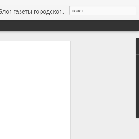
г газеты городского совета "Одесский вестник", новости одессы, новости одессы сегодня, свежие новости Одессы и области, новости дня
to