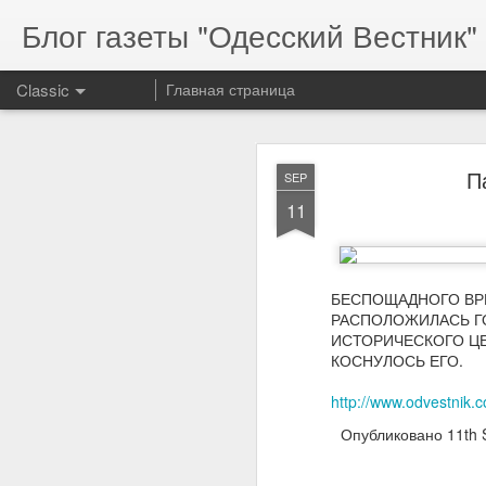
Блог газеты "Одесский Вестник" 
Classic
Главная страница
П
SEP
11
Serg
MAR
БЕСПОЩАДНОГО ВРЕ
17
РАСПОЛОЖИЛАСЬ ГО
ИСТОРИЧЕСКОГО ЦЕ
КОСНУЛОСЬ ЕГО.
http://www.odvestnik.
Serg
Опубликовано
11th 
resp