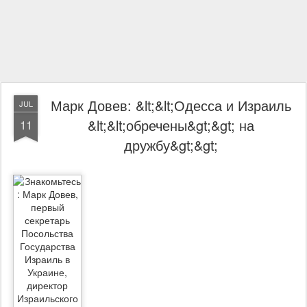
Марк Довев: &lt;&lt;Одесса и Израиль
JUL
&lt;&lt;обречены&gt;&gt; на
11
дружбу&gt;&gt;